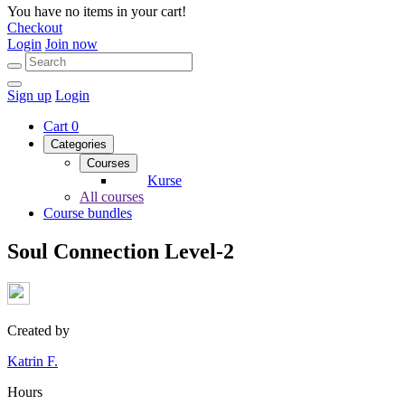
You have no items in your cart!
Checkout
Login
Join now
Sign up
Login
Cart
0
Categories
Courses
Kurse
All courses
Course bundles
Soul Connection Level-2
Created by
Katrin F.
Hours