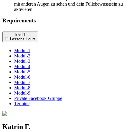
mit anderen Augen zu sehen und dein Füllebewusstsein zu
aktivieren.
Requirements
level1
11 Lessons
Hours
Modul-1
Modul-2
Modul-3
Modul-4
Modul-5
Modul-6
Modul-7
Modul-8
Modul-9
Private Facebook-Gruppe
Termine
Katrin F.