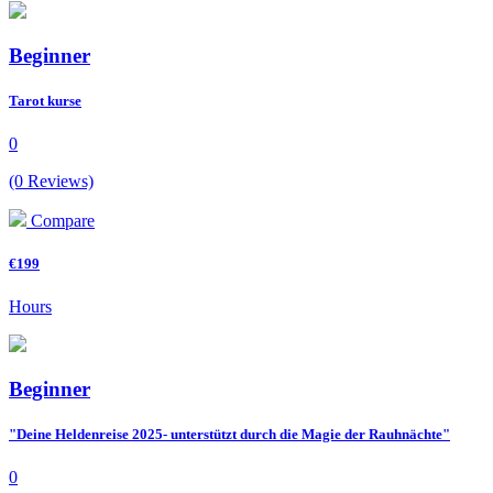
Beginner
Tarot kurse
0
(0 Reviews)
Compare
€199
Hours
Beginner
"Deine Heldenreise 2025- unterstützt durch die Magie der Rauhnächte"
0