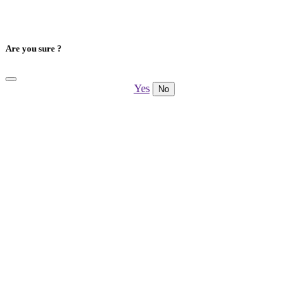
Are you sure ?
Yes
No